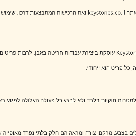
תנאים אלה מסדירים את השימוש באתר keystones.co.il ואת הרכישות ה
Keystones by Jerusalem Eyes Art Studio עוסקת ביצירת עבודות חריטה באבן,
 כל פריט הוא ייחודי.
ות חוקיות בלבד ולא לבצע כל פעולה העלולה לפגוע באתר
ים בצבע, מרקם, צורה ומראה הם חלק בלתי נפרד מאופייה ש