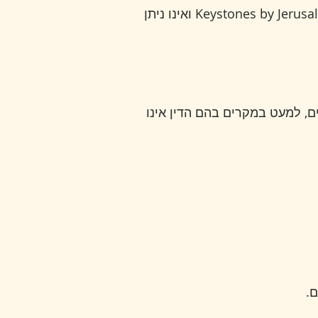
כל התוכן באתר, לרבות טקסטים, תמונות, עיצובים וחריטות, הוא רכושה של Keystones by Jerusalem Eyes Art Studio ואינו ניתן
ם, למעט במקרים בהם הדין אינו
.