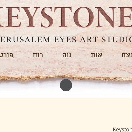
JERUSALEM EYES ART STUDI
צח
אות
נוה
רוח
פורטפ
Keyston