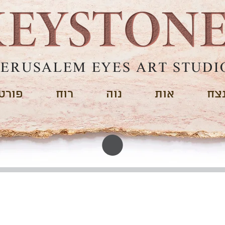
JERUSALEM EYES ART STUDI
צח
אות
נוה
רוח
פורטפ