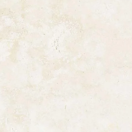
או שהייתה טעות באספקה. במקרה שזה 
את הסחורה ל:
Keystones, הרותם 68, ברקן, 44820
לא ניתן להחזיר את הפריטים הבאים:
פריטים או מוצרים מותאמים אישית שי
נוהל החזרות:
כדי לדון בהחזרת פריט או לשאלות נוספ
ההחזרות שלנו, אנא צרו איתנו קשר בכ
jerusalemsymbols@gmail.com.
ביטולים:
ביטולים מתקבלים תוך 24 שעות מרגע הרכישה.