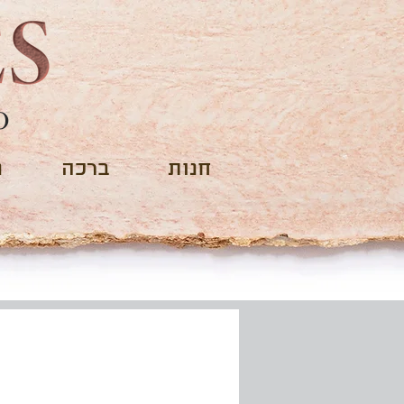
O
חנות
ברכה
נ