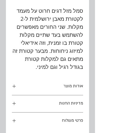
סמל מזל דגים חרוט על מעמד
לקטורת מאבן ירושלמית ל-2
מקלות. שני החורים מאפשרים
להשתמש בעד שתיים מקלות
קטורת בו זמנית, וזה אידיאלי
למיזוג ניחוחות. מבער קטורת זה
מתאים גם למקלות קטורת
בגודל רגיל וגם למיני.
אודות מוצר
חריטה על אבן ירושלמית טבעית
מדיניות החנות
מידות משוערות:
זמן הפקת הזמנה:
אורך: 10.5 ס"מ x רוחב: 9 ס"מ x גובה:
פרטי משלוח
ייקח עד 7 ימי עסקים להכנת המוצר
2.5 ס"מ
ממועד הרכישה. כאשר ההזמנה תהיה
שימו לב כי פרטי המסירה שלהלן חלים