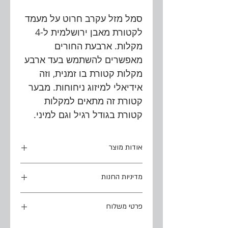
סמל מזל עקרב חרוט על מעמד
לקטורת מאבן ירושלמית ל-4
מקלות. ארבעת החורים
מאפשרים להשתמש בעד ארבע
מקלות קטורת בו זמנית, וזה
אידיאלי למיזוג ניחוחות. מבער
קטורת זה מתאים למקלות
קטורת בגודל רגיל וגם למיני.
אודות מוצר
חריטה על אבן ירושלמית טבעית
מדיניות החנות
מידות משוערות:
זמן הפקת הזמנה:
אורך: 14 ס"מ x רוחב: 9.5 ס"מ x גובה:
פרטי משלוח
ייקח עד 7 ימי עסקים להכנת המוצר
2.5 ס"מ
ממועד הרכישה. כאשר ההזמנה תהיה